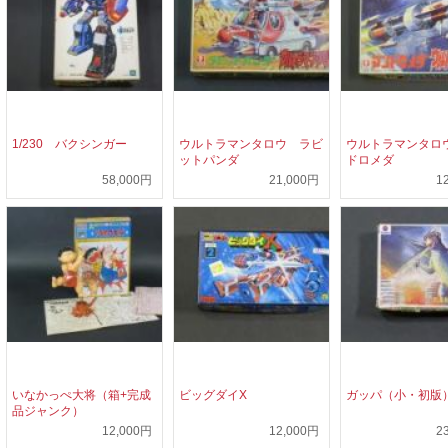
1/230 バクシンガー
ウルトラマンタロウ ラビ
ウルトラマンタロ
ットパンダ
ドロメダ
58,000円
21,000円
1
いなかっぺ大将（箱+完成
ビッグダイX
ガッパ（小・初版
品ジャンク）
12,000円
12,000円
2