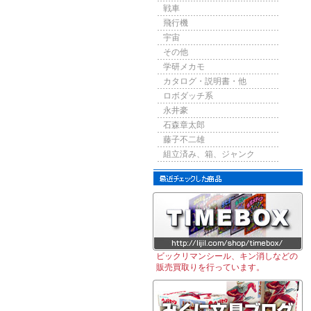
戦車
飛行機
宇宙
その他
学研メカモ
カタログ・説明書・他
ロボダッチ系
永井豪
石森章太郎
藤子不二雄
組立済み、箱、ジャンク
ビックリマンシール、キン消しなどの
販売買取りを行っています。