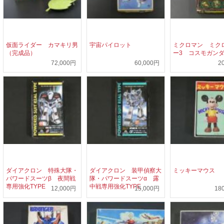
仮面ライダー カマキリ男
宇宙パイロット
ミクロマン ミク
（完成品）
ー3 コスモガン
72,000円
60,000円
2
ダイアクロン 特殊大隊・
ダイアクロン 装甲偵察大
ミッキーマウス
パワードスーツβ 夜間戦
隊・パワードスーツα 露
専用強化TYPE
中戦専用強化TYPE
12,000円
15,000円
18