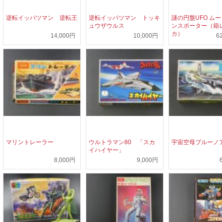
逆転イッパツマン 逆転王
逆転イッパツマン トッキ
謎の円盤UFO ム
ュウザウルス
ンスポーター（箱
カ）
14,000円
10,000円
6
マリントレーラー
ウルトラマン80 「スカ
宇宙空母ブルーノ
イハイヤー」
8,000円
9,000円