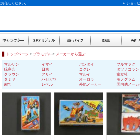
にお任せください。
ショッ
キャラクター
SFオリジナル
車・バイク
戦車
飛行機
トップページ
>
プラモデル
>
メーカーから選ぶ
マルサン
イマイ
バンダイ
ブルマァク
緑商会
日東
コグレ
タツノコラン
クラウン
アリイ
マルイ
童友社
タミヤ
ハセガワ
オーロラ
モノグラム
amt
レベル
外他メーカー
国内他メーカ