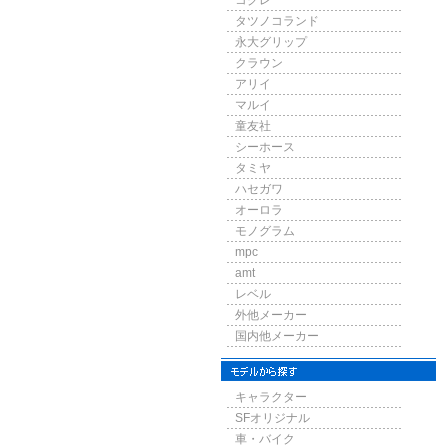
コグレ
タツノコランド
永大グリップ
クラウン
アリイ
マルイ
童友社
シーホース
タミヤ
ハセガワ
オーロラ
モノグラム
mpc
amt
レベル
外他メーカー
国内他メーカー
キャラクター
SFオリジナル
車・バイク