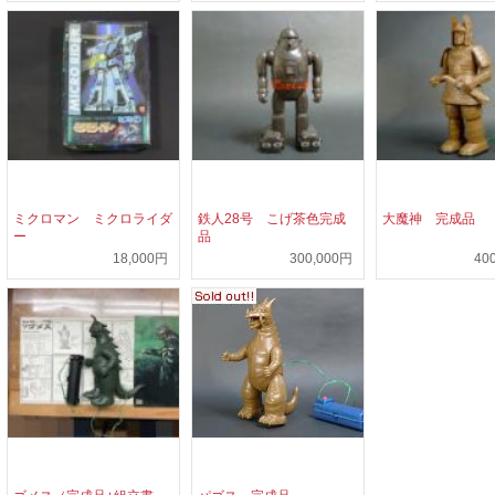
ミクロマン ミクロライダ
鉄人28号 こげ茶色完成
大魔神 完成品
ー
品
18,000円
300,000円
40