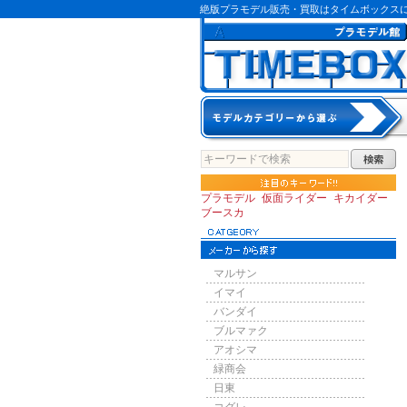
絶版プラモデル販売・買取はタイムボックス
プラモデル
仮面ライダー
キカイダー
ブースカ
マルサン
イマイ
バンダイ
ブルマァク
アオシマ
緑商会
日東