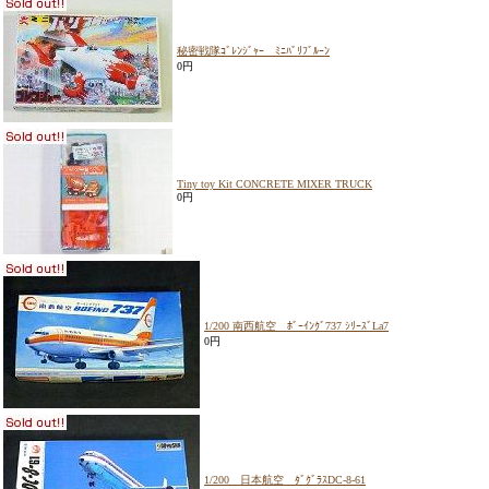
秘密戦隊ｺﾞﾚﾝｼﾞｬｰ ﾐﾆﾊﾞﾘﾌﾞﾙｰﾝ
0円
Tiny toy Kit CONCRETE MIXER TRUCK
0円
1/200 南西航空 ﾎﾞｰｲﾝｸﾞ737 ｼﾘｰｽﾞLa7
0円
1/200 日本航空 ﾀﾞｸﾞﾗｽDC-8-61