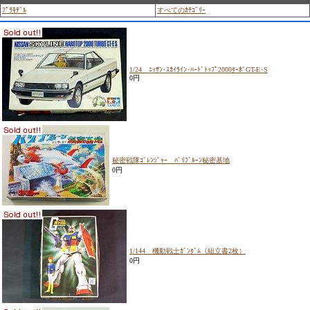
ﾌﾟﾗﾓﾃﾞﾙ
すべてのｶﾃｺﾞﾘｰ
1/24 ﾆｯｻﾝ･ｽｶｲﾗｲﾝ･ﾊｰﾄﾞﾄｯﾌﾟ2000ﾀｰﾎﾞGT-E･S
0円
秘密戦隊ｺﾞﾚﾝｼﾞｬｰ ﾊﾞﾘﾌﾞﾙｰﾝ秘密基地
0円
1/144 機動戦士ｶﾞﾝﾀﾞﾑ（組立書2枚）
0円