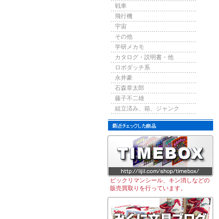
戦車
飛行機
宇宙
その他
学研メカモ
カタログ・説明書・他
ロボダッチ系
永井豪
石森章太郎
藤子不二雄
組立済み、箱、ジャンク
ビックリマンシール、キン消しなどの
販売買取りを行っています。