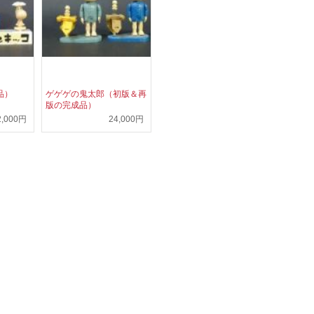
品）
ゲゲゲの鬼太郎（初版＆再
版の完成品）
2,000円
24,000円