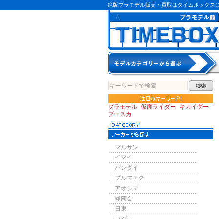
絶版プラモデル販売・買取はタイムボックス
プラモデル
仮面ライダー
キカイダー
ブースカ
マルサン
イマイ
バンダイ
ブルマァク
アオシマ
緑商会
日東