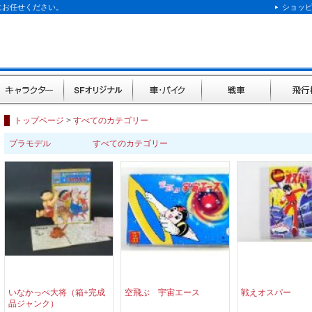
にお任せください。
ショッ
キャラクター
SFオリジナル
車・バイク
戦車
飛行機
トップページ
>
すべてのカテゴリー
プラモデル
すべてのカテゴリー
いなかっぺ大将（箱+完成
空飛ぶ 宇宙エース
戦えオスパー
品ジャンク）