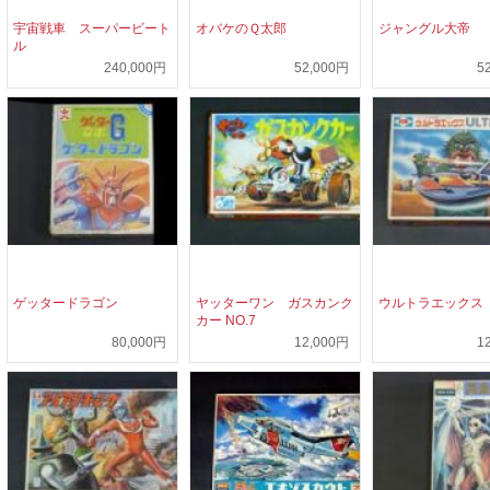
宇宙戦車 スーパービート
オバケのＱ太郎
ジャングル大帝
ル
240,000円
52,000円
5
ゲッタードラゴン
ヤッターワン ガスカンク
ウルトラエックス
カー NO.7
80,000円
12,000円
1