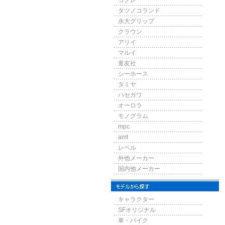
コグレ
タツノコランド
永大グリップ
クラウン
アリイ
マルイ
童友社
シーホース
タミヤ
ハセガワ
オーロラ
モノグラム
mpc
amt
レベル
外他メーカー
国内他メーカー
キャラクター
SFオリジナル
車・バイク