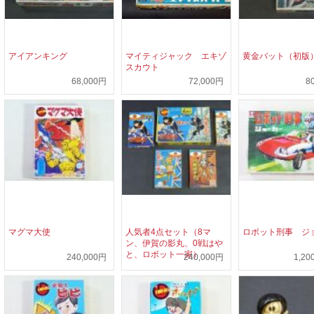
アイアンキング
マイティジャック エキゾ
黄金バット（初版
スカウト
68,000円
72,000円
8
マグマ大使
人気者4点セット（8マ
ロボット刑事 ジ
ン、伊賀の影丸、0戦はや
と、ロボット一家）
240,000円
240,000円
1,20