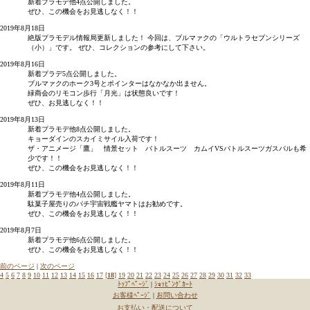
新着プラモデ他4点公開しました。
ぜひ、この機会をお見逃しなく！！
2019年8月18日
絶版プラモデル情報局更新しました！ 今回は、ブルマァクの「ウルトラセブンシリーズ
（小）」です。 ぜひ、コレクションの参考にして下さい。
2019年8月16日
新着プラデ5点公開しました。
ブルマァクのホーク3号とポインターはなかなか出ません。
緑商会のリモコン歩行「月光」は状態良いです！
ぜひ、お見逃しなく！！
2019年8月13日
新着プラモデ他8点公開しました。
キョーダインのスカイミサイル入荷です！
ザ・アニメージ「鷹」 情景セット バトルスーツ カムイVSバトルスーツガスパルも希
少です！！
ぜひ、この機会をお見逃しなく！！
2019年8月11日
新着プラモデ他4点公開しました。
駄菓子屋売りのパチ宇宙戦艦ヤマトはお勧めです。
ぜひ、この機会をお見逃しなく！！
2019年8月7日
新着プラモデ他6点公開しました。
ぜひ、この機会をお見逃しなく！！
前のページ
|
次のページ
4
5
6
7
8
9
10
11
12
13
14
15
16
17
[
18
]
19
20
21
22
23
24
25
26
27
28
29
30
31
32
33
ﾄｯﾌﾟﾍﾟｰｼﾞ
|
ｼｮｯﾋﾟﾝｸﾞｶｰﾄ
お客様ﾍﾟｰｼﾞ
|
お問い合わせ
お支払い・配送について