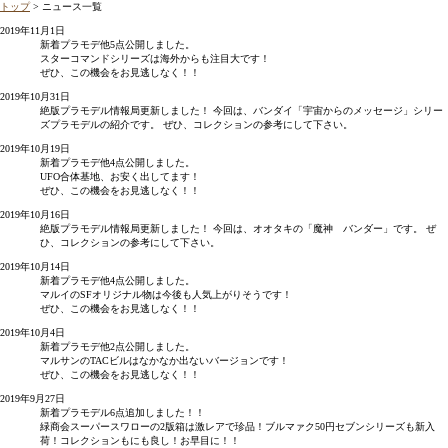
トップ
> ニュース一覧
2019年11月1日
新着プラモデ他5点公開しました。
スターコマンドシリーズは海外からも注目大です！
ぜひ、この機会をお見逃しなく！！
2019年10月31日
絶版プラモデル情報局更新しました！ 今回は、バンダイ「宇宙からのメッセージ」シリー
ズプラモデルの紹介です。 ぜひ、コレクションの参考にして下さい。
2019年10月19日
新着プラモデ他4点公開しました。
UFO合体基地、お安く出してます！
ぜひ、この機会をお見逃しなく！！
2019年10月16日
絶版プラモデル情報局更新しました！ 今回は、オオタキの「魔神 バンダー」です。 ぜ
ひ、コレクションの参考にして下さい。
2019年10月14日
新着プラモデ他4点公開しました。
マルイのSFオリジナル物は今後も人気上がりそうです！
ぜひ、この機会をお見逃しなく！！
2019年10月4日
新着プラモデ他2点公開しました。
マルサンのTACビルはなかなか出ないバージョンです！
ぜひ、この機会をお見逃しなく！！
2019年9月27日
新着プラモデル6点追加しました！！
緑商会スーパースワローの2版箱は激レアで珍品！ブルマァク50円セブンシリーズも新入
荷！コレクションもにも良し！お早目に！！