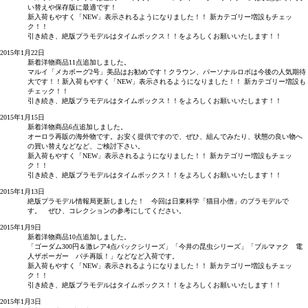
い替えや保存版に最適です！
新入荷もやすく「NEW」表示されるようになりました！！ 新カテゴリー増設もチェッ
ク！！
引き続き、絶版プラモデルはタイムボックス！！をよろしくお願いいたします！！
2015年1月22日
新着洋物商品11点追加しました。
マルイ「メカボーグ2号」美品はお勧めです！クラウン、パーソナルロボは今後の人気期待
大です！！新入荷もやすく「NEW」表示されるようになりました！！ 新カテゴリー増設も
チェック！！
引き続き、絶版プラモデルはタイムボックス！！をよろしくお願いいたします！！
2015年1月15日
新着洋物商品6点追加しました。
オーロラ再販の海外物です。お安く提供ですので、ぜひ、組んでみたり、状態の良い物へ
の買い替えなどなど、ご検討下さい。
新入荷もやすく「NEW」表示されるようになりました！！ 新カテゴリー増設もチェッ
ク！！
引き続き、絶版プラモデルはタイムボックス！！をよろしくお願いいたします！！
2015年1月13日
絶版プラモデル情報局更新しました！ 今回は日東科学「猫目小僧」のプラモデルで
す。 ぜひ、コレクションの参考にしてください。
2015年1月9日
新着洋物商品10点追加しました。
「ゴーダム300円＆激レア4点パックシリーズ」「今井の昆虫シリーズ」「ブルマァク 電
人ザボーガー パチ再販！」などなど入荷です。
新入荷もやすく「NEW」表示されるようになりました！！ 新カテゴリー増設もチェッ
ク！！
引き続き、絶版プラモデルはタイムボックス！！をよろしくお願いいたします！！
2015年1月3日