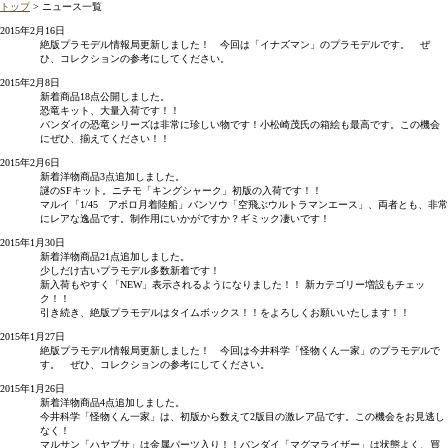
トップ
> ニュース一覧
2015年2月16日
絶版プラモデル情報局更新しました！ 今回は「イナズマン」のプラモデルです。 ぜ
ひ、コレクションの参考にしてください。
2015年2月8日
新着商品18点公開しました。
恐竜キット、大量入荷です！！
バンダイの恐竜シリーズは非常に珍しい物です！小松崎茂氏の箱絵も最高です。この機会
にぜひ、揃えてください！！
2015年2月6日
新着洋物商品3点追加しました。
謎のSFキット。ニチモ「キングシャーク」初版の入荷です！！
マルイ「1/45 アポロ月着陸船」バンソウ「空飛ぶウルトラマンエース」、両者とも、非常
にレアな逸品です。制作用にいかがですか？ギミック凄いです！
2015年1月30日
新着洋物商品21点追加しました。
少しだけ古いプラモデル多数新着です！
新入荷もやすく「NEW」表示されるようになりました！！ 新カテゴリー増設もチェッ
ク！！
引き続き、絶版プラモデルはタイムボックス！！をよろしくお願いいたします！！
2015年1月27日
絶版プラモデル情報局更新しました！ 今回は今井科学「怪物くん一家」のプラモデルで
す。 ぜひ、コレクションの参考にしてください。
2015年1月26日
新着洋物商品4点追加しました。
今井科学「怪物くん一家」は、初版から数えて2版目の激レア品です。この機会をお見逃し
なく！
マルサン「ハヤブサ」は金属パーツ入り！！バンダイ「マグマライザー」は状態よく、買