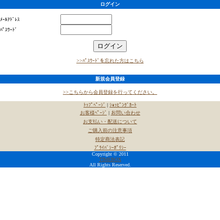
ログイン
ﾒｰﾙｱﾄﾞﾚｽ
ﾊﾟｽﾜｰﾄﾞ
>>ﾊﾟｽﾜｰﾄﾞを忘れた方はこちら
新規会員登録
>>こちらから会員登録を行ってください。
ﾄｯﾌﾟﾍﾟｰｼﾞ
|
ｼｮｯﾋﾟﾝｸﾞｶｰﾄ
お客様ﾍﾟｰｼﾞ
|
お問い合わせ
お支払い・配送について
ご購入前の注意事項
特定商法表記
ﾌﾟﾗｲﾊﾞｼｰﾎﾟﾘｼｰ
Copyright © 2011
TIMEBOX
All Rights Reserved.