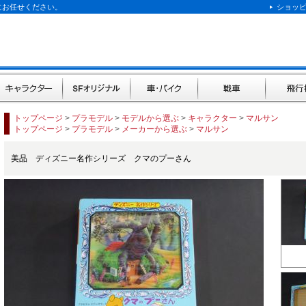
にお任せください。
ショッ
キャラクター
SFオリジナル
車・バイク
戦車
飛行機
トップページ
>
プラモデル
>
モデルから選ぶ
>
キャラクター
>
マルサン
トップページ
>
プラモデル
>
メーカーから選ぶ
>
マルサン
美品 ディズニー名作シリーズ クマのプーさん