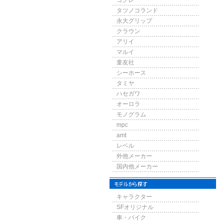
コグレ
タツノコランド
永大グリップ
クラウン
アリイ
マルイ
童友社
シーホース
タミヤ
ハセガワ
オーロラ
モノグラム
mpc
amt
レベル
外他メーカー
国内他メーカー
キャラクター
SFオリジナル
車・バイク