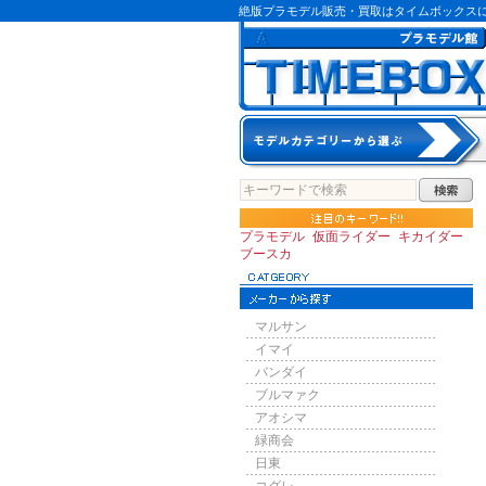
絶版プラモデル販売・買取はタイムボックス
プラモデル
仮面ライダー
キカイダー
ブースカ
マルサン
イマイ
バンダイ
ブルマァク
アオシマ
緑商会
日東