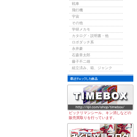
戦車
飛行機
宇宙
その他
学研メカモ
カタログ・説明書・他
ロボダッチ系
永井豪
石森章太郎
藤子不二雄
組立済み、箱、ジャンク
ビックリマンシール、キン消しなどの
販売買取りを行っています。