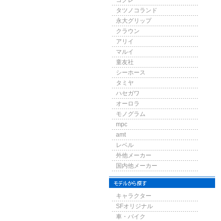
コグレ
タツノコランド
永大グリップ
クラウン
アリイ
マルイ
童友社
シーホース
タミヤ
ハセガワ
オーロラ
モノグラム
mpc
amt
レベル
外他メーカー
国内他メーカー
キャラクター
SFオリジナル
車・バイク