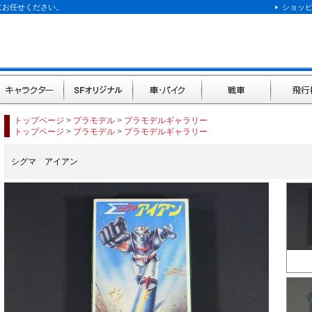
にお任せください。
ショッ
キャラクター
SFオリジナル
車・バイク
戦車
飛行機
トップページ
>
プラモデル
>
プラモデルギャラリー
トップページ
>
プラモデル
>
プラモデルギャラリー
シグマ アイアン