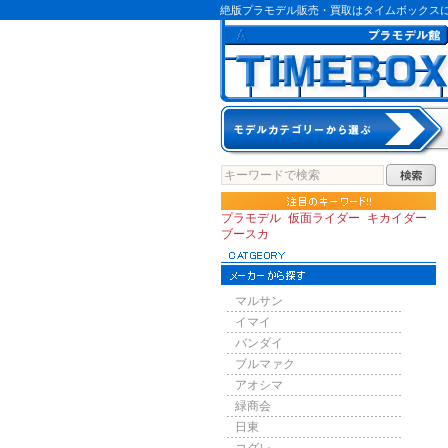
絶版プラモデル販売・買取はタイムボックス
プラモデル
仮面ライダー
キカイダー
ブースカ
マルサン
イマイ
バンダイ
ブルマァク
アオシマ
緑商会
日東