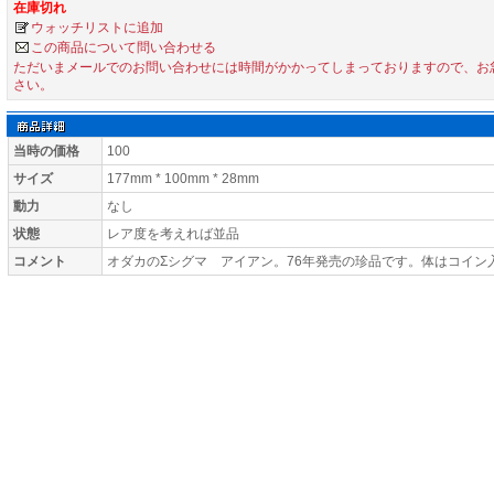
在庫切れ
ウォッチリストに追加
この商品について問い合わせる
ただいまメールでのお問い合わせには時間がかかってしまっておりますので、お
さい。
当時の価格
100
サイズ
177mm * 100mm * 28mm
動力
なし
状態
レア度を考えれば並品
コメント
オダカのΣシグマ アイアン。76年発売の珍品です。体はコイン