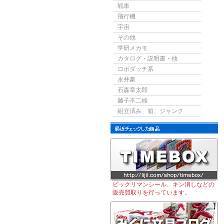
戦車
飛行機
宇宙
その他
学研メカモ
カタログ・説明書・他
ロボダッチ系
永井豪
石森章太郎
藤子不二雄
組立済み、箱、ジャンク
ビックリマンシール、キン消しなどの
販売買取りを行っています。