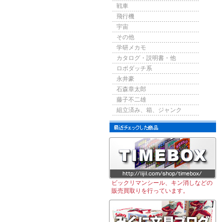
戦車
飛行機
宇宙
その他
学研メカモ
カタログ・説明書・他
ロボダッチ系
永井豪
石森章太郎
藤子不二雄
組立済み、箱、ジャンク
ビックリマンシール、キン消しなどの
販売買取りを行っています。