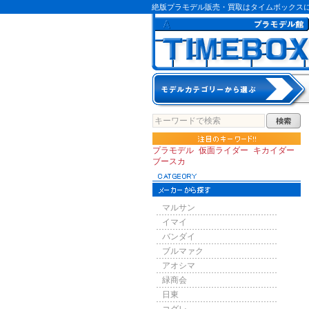
絶版プラモデル販売・買取はタイムボックス
プラモデル
仮面ライダー
キカイダー
ブースカ
マルサン
イマイ
バンダイ
ブルマァク
アオシマ
緑商会
日東