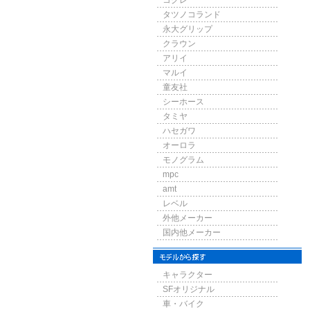
コグレ
タツノコランド
永大グリップ
クラウン
アリイ
マルイ
童友社
シーホース
タミヤ
ハセガワ
オーロラ
モノグラム
mpc
amt
レベル
外他メーカー
国内他メーカー
キャラクター
SFオリジナル
車・バイク