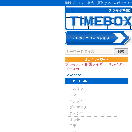
絶版プラモデル販売・買取はタイムボックス
プラモデル
仮面ライダー
キカイダー
ブースカ
マルサン
イマイ
バンダイ
ブルマァク
アオシマ
緑商会
日東