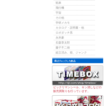
戦車
飛行機
宇宙
その他
学研メカモ
カタログ・説明書・他
ロボダッチ系
永井豪
石森章太郎
藤子不二雄
組立済み、箱、ジャンク
ビックリマンシール、キン消しなどの
販売買取りを行っています。