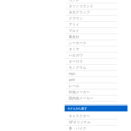
コグレ
タツノコランド
永大グリップ
クラウン
アリイ
マルイ
童友社
シーホース
タミヤ
ハセガワ
オーロラ
モノグラム
mpc
amt
レベル
外他メーカー
国内他メーカー
キャラクター
SFオリジナル
車・バイク